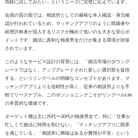
気軽に試してみたい」というニーズに完璧に応えています。
会員の質の面では、相談所としての厳格な本人確認・身元確
認が行われているため、マッチングアプリのように既婚者や
経歴詐称者が混入するリスクが極めて低いのも大きな安心ポ
イントです。婚活に真剣な独身男女だけが集まる環境が担保
されています。
このようなサービス設計の背景には、「婚活市場のダウング
レードではなく、アップグレードされた新しい選択肢を提供
する」というリングベルの明確なコンセプトがあります。マ
ッチングアプリよりも信頼性が高く、従来の相談所よりも手
軽でリーズナブル。このポジショニングこそがリングベルLite
の本質的な価値です。
ターゲット層は主に20代〜30代の独身男女で、特に「仕事が
忙しくて婚活に時間を割けない」「マッチングアプリに限界
を感じている」「相談所に興味はあるが費用が不安」という