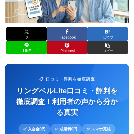
X
Facebook
はてブ
LINE
Pinterest
コピー
📋 口コミ・評判を徹底調査
リングベルLite口コミ・評判を
徹底調査！利用者の声から分か
る真実
✅ 入会金0円
✅ 成婚料0円
✅ スマホ完結