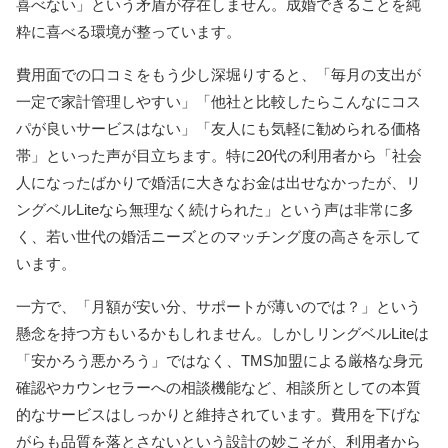
喜べない」という矛盾が存在しません。成婚できることを純
粋に喜べる環境が整っています。
費用面での口コミをもう少し深堀りすると、「毎月の支出が
一定で家計管理しやすい」「他社と比較したらこんなにコス
パが良いサービスはない」「友人にも気軽に勧められる価格
帯」といった声が目立ちます。特に20代の利用者から「社会
人になったばかりで婚活に大きなお金は出せなかったが、リ
ングベルLiteなら無理なく続けられた」という声は非常に多
く、若い世代の婚活ニーズとのマッチング度の高さを示して
います。
一方で、「月額が安い分、サポートが薄いのでは？」という
懸念を持つ方もいるかもしれません。しかしリングベルLiteは
「安かろう悪かろう」ではなく、TMS加盟による厳格な身元
確認やカウンセラーへの相談機能など、相談所としての本質
的なサービスはしっかりと維持されています。費用を下げな
がらも品質を落とさないという設計の妙こそが、利用者から