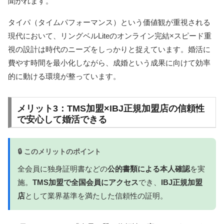
聞かれます。
タイパ（タイムパフォーマンス）という価値観が重視される
現代において、リングベルLiteのオンライン完結×スピード重
視の設計は時代のニーズをしっかりと捉えています。婚活に
費やす時間を最小化しながら、成婚という成果に向けて効率
的に動ける環境が整っています。
メリット3：TMS加盟×IBJ正規加盟店の信頼性
で安心して婚活できる
🔒 このメリットのポイント
全会員に独身証明書などの
公的書類による本人確認
を実
施。
TMS加盟で全国会員にアクセス
でき、
IBJ正規加盟
店
として業界基準を満たした信頼性の証明。