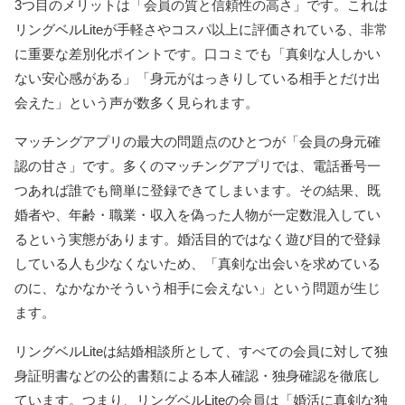
3つ目のメリットは「会員の質と信頼性の高さ」です。これは
リングベルLiteが手軽さやコスパ以上に評価されている、非常
に重要な差別化ポイントです。口コミでも「真剣な人しかい
ない安心感がある」「身元がはっきりしている相手とだけ出
会えた」という声が数多く見られます。
マッチングアプリの最大の問題点のひとつが「会員の身元確
認の甘さ」です。多くのマッチングアプリでは、電話番号一
つあれば誰でも簡単に登録できてしまいます。その結果、既
婚者や、年齢・職業・収入を偽った人物が一定数混入してい
るという実態があります。婚活目的ではなく遊び目的で登録
している人も少なくないため、「真剣な出会いを求めている
のに、なかなかそういう相手に会えない」という問題が生じ
ます。
リングベルLiteは結婚相談所として、すべての会員に対して独
身証明書などの公的書類による本人確認・独身確認を徹底し
ています。つまり、リングベルLiteの会員は「婚活に真剣な独