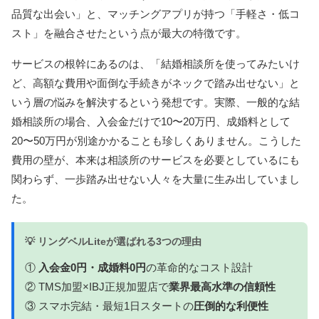
品質な出会い」と、マッチングアプリが持つ「手軽さ・低コ
スト」を融合させたという点が最大の特徴です。
サービスの根幹にあるのは、「結婚相談所を使ってみたいけ
ど、高額な費用や面倒な手続きがネックで踏み出せない」と
いう層の悩みを解決するという発想です。実際、一般的な結
婚相談所の場合、入会金だけで10〜20万円、成婚料として
20〜50万円が別途かかることも珍しくありません。こうした
費用の壁が、本来は相談所のサービスを必要としているにも
関わらず、一歩踏み出せない人々を大量に生み出していまし
た。
💡 リングベルLiteが選ばれる3つの理由
①
入会金0円・成婚料0円
の革命的なコスト設計
② TMS加盟×IBJ正規加盟店で
業界最高水準の信頼性
③ スマホ完結・最短1日スタートの
圧倒的な利便性