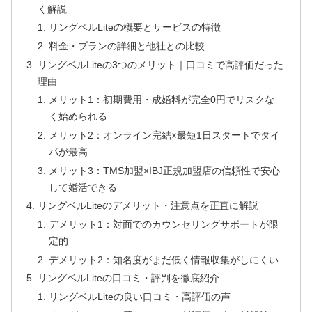
く解説
リングベルLiteの概要とサービスの特徴
料金・プランの詳細と他社との比較
リングベルLiteの3つのメリット｜口コミで高評価だった
理由
メリット1：初期費用・成婚料が完全0円でリスクな
く始められる
メリット2：オンライン完結×最短1日スタートでタイ
パが最高
メリット3：TMS加盟×IBJ正規加盟店の信頼性で安心
して婚活できる
リングベルLiteのデメリット・注意点を正直に解説
デメリット1：対面でのカウンセリングサポートが限
定的
デメリット2：知名度がまだ低く情報収集がしにくい
リングベルLiteの口コミ・評判を徹底紹介
リングベルLiteの良い口コミ・高評価の声