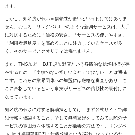
ます。
しかし、知名度が低い＝信頼性が低いというわけではありま
せん。むしろ、リングベルLiteのような新興サービスは、大手
に対抗するために「価格の安さ」「サービスの使いやすさ」
「利用者満足度」を高めることに注力しているケースが多
く、そのサービスクオリティは侮れません。
また、TMS加盟・IBJ正規加盟店という客観的な信頼指標が存
在するため、「実績のない怪しい会社」ではないことは明確
です。これらの業界団体への加盟には厳格な審査があり、こ
こに合格しているという事実がサービスの信頼性の裏付けに
なっています。
知名度の低さに対する解消策としては、まず公式サイトで詳
細情報を確認すること、そして無料登録をしてみて実際のサ
ービスの雰囲気を体感することが最善の方法です。リングベ
ルLiteは初期費用0円・無料登録という設計になっているた